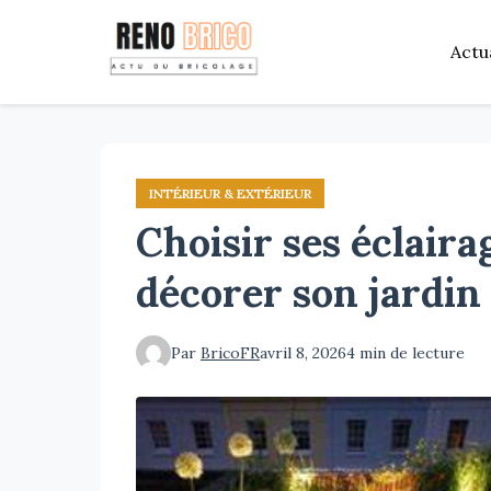
Aller
au
Actu
contenu
principal
INTÉRIEUR & EXTÉRIEUR
Choisir ses éclaira
décorer son jardin
Par
BricoFR
avril 8, 2026
4 min de lecture