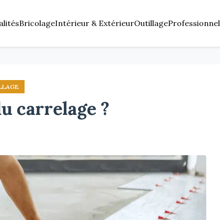
alités
Bricolage
Intérieur & Extérieur
Outillage
Professionnel
LLAGE
 carrelage ?