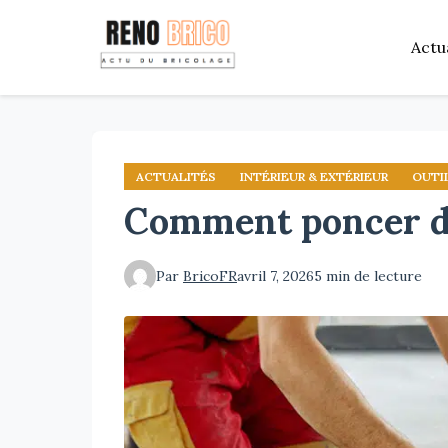
Aller
au
Actu
contenu
principal
ACTUALITÉS
INTÉRIEUR & EXTÉRIEUR
OUTI
Comment poncer du
Par
BricoFR
avril 7, 2026
5 min de lecture