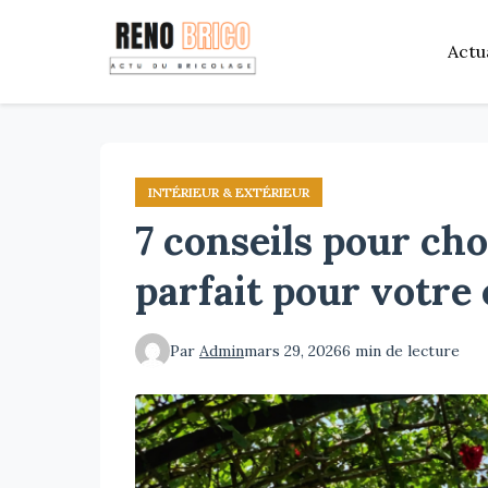
Aller
au
Actu
contenu
principal
INTÉRIEUR & EXTÉRIEUR
7 conseils pour choi
parfait pour votre
Par
Admin
mars 29, 2026
6 min de lecture