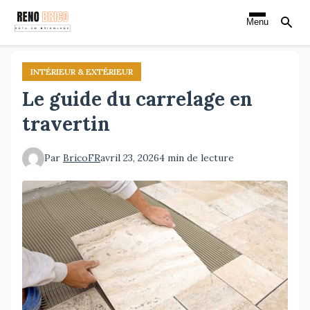
Aller
Menu
au
contenu
principal
INTÉRIEUR & EXTÉRIEUR
Le guide du carrelage en
travertin
Par
BricoFR
avril 23, 2026
4 min de lecture