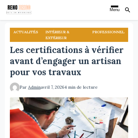
Aller
Menu
au
contenu
principal
ACTUALITÉS
INTÉRIEUR &
PROFESSIONNEL
EXTÉRIEUR
Les certifications à vérifier
avant d’engager un artisan
pour vos travaux
Par
Admin
avril 7, 2026
4 min de lecture