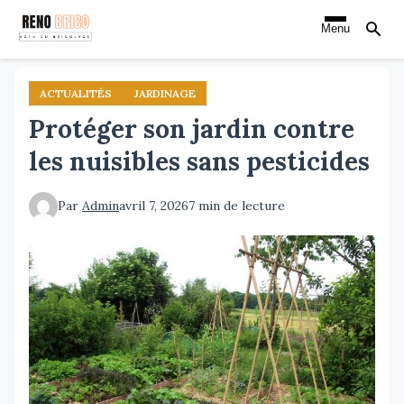
Aller
Menu
au
contenu
principal
ACTUALITÉS
JARDINAGE
Protéger son jardin contre
les nuisibles sans pesticides
Par
Admin
avril 7, 2026
7 min de lecture