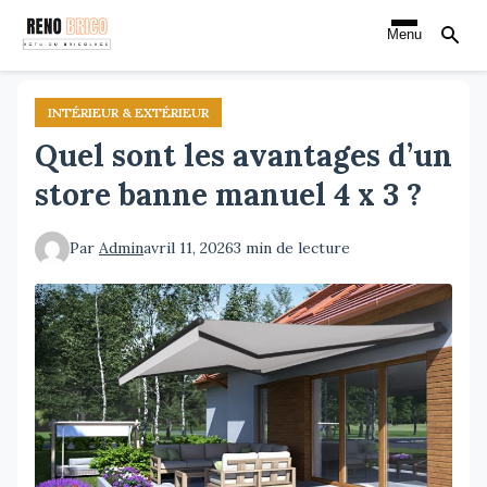
Aller
Menu
au
contenu
principal
INTÉRIEUR & EXTÉRIEUR
Quel sont les avantages d’un
store banne manuel 4 x 3 ?
Par
Admin
avril 11, 2026
3 min de lecture