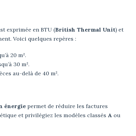
 est exprimée en BTU (
British Thermal Unit
) et
ent. Voici quelques repères :
qu’à 20 m².
squ’à 30 m².
èces au-delà de 40 m².
n énergie
permet de réduire les factures
rgétique et privilégiez les modèles classés
A
ou