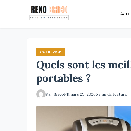
Aller
au
Actu
contenu
principal
OUTILLAGE
Quels sont les meil
portables ?
Par
BricoFR
mars 29, 2026
5 min de lecture