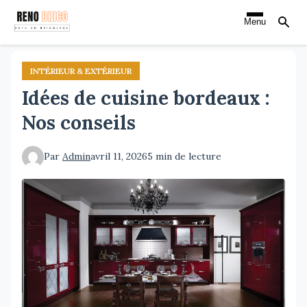
Aller
Menu
au
contenu
principal
INTÉRIEUR & EXTÉRIEUR
Idées de cuisine bordeaux :
Nos conseils
Par
Admin
avril 11, 2026
5 min de lecture