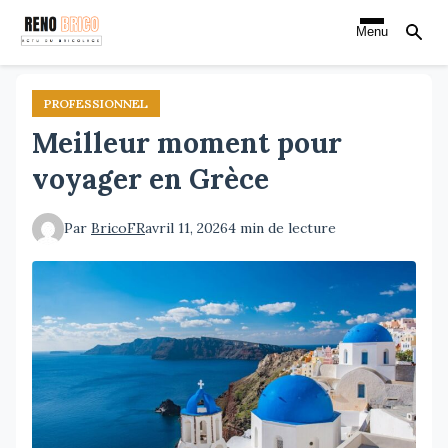
Aller
Menu
au
contenu
principal
PROFESSIONNEL
Meilleur moment pour
voyager en Grèce
Par
BricoFR
avril 11, 2026
4 min de lecture