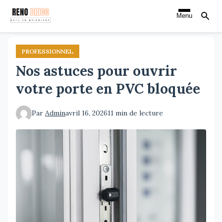
Aller
Menu
au
contenu
principal
PROFESSIONNEL
Nos astuces pour ouvrir
votre porte en PVC bloquée
Par
Admin
avril 16, 2026
11 min de lecture