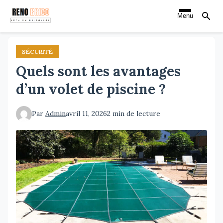
Aller
Menu
au
contenu
principal
SÉCURITÉ
Quels sont les avantages
d’un volet de piscine ?
Par
Admin
avril 11, 2026
2 min de lecture