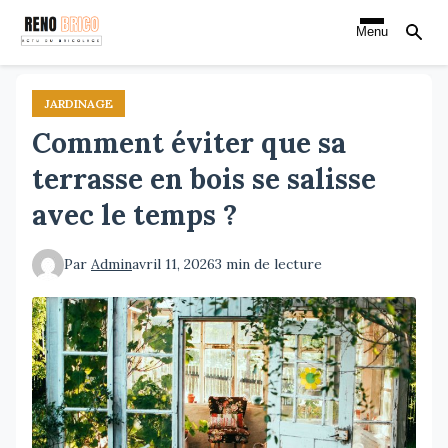
Aller
Menu
au
contenu
principal
JARDINAGE
Comment éviter que sa
terrasse en bois se salisse
avec le temps ?
Par
Admin
avril 11, 2026
3 min de lecture