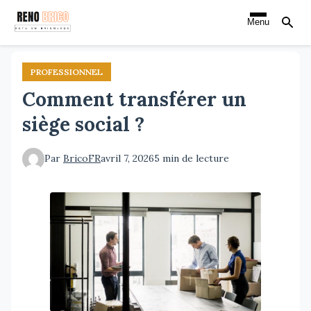
Aller
Menu
au
contenu
principal
PROFESSIONNEL
Comment transférer un
siège social ?
Par
BricoFR
avril 7, 2026
5 min de lecture